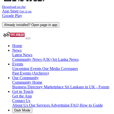
Download on the
App Store
Get it on
Google Play
Already installed? Open page in app
Home
News
Latest News
Community News (UK)
Sri Lanka News
Events
Upcoming Events
Our Media Coverages
Past Events (Archives)
Our Community
Community Home
Business Directory
Marketplace
Sri Lankans in UK - Forum
Get in Touch
Get the App
Contact Us
About Us
Our Services
Advertising
FAQ
How to Guide
Dark Mode