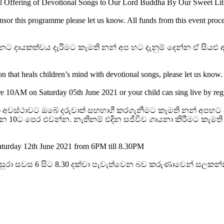
al Offering of Devotional Songs to Our Lord Buddha By Our Sweet Littl
nsor this programme please let us know. All funds from this event pro
කත්වය දැරීමට කැමති නන් අප හට දැනුම් දෙන්න ඒ සියළු ආධාර ශ
ion that heals children’s mind with devotional songs, please let us know.
re 10AM on Saturday 05th June 2021 or your child can sing live by reg
නා අවස්ථාවට ඔබේ දරුවාත් සහභාගී කරගැනීමට කැමති නන් අපහට ද
දෑසන 10ට පෙර එවන්න. නැතිනම් එදින සජීවීව ගායනා කිරීමට කැ
aturday 12th June 2021 from 6PM till 8.30PM
ෙනසුරා සවස 6 සිට 8.30 දක්වා පැවැත්වෙන බව කරුණාවෙන් සලකන්