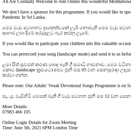
All Are Cordially Welcome to Join Online this wonderful Meditation
We don’t have a sponsor for this programme. If you would like to spo
Pandemic In Sri Lanka.
මෙම වැඩ සටහනට දායකත්වයක් ලැබී නොමැති මෙම වැඩ සටහනට දාය
ආහාර ලබා දීමේ අරමුදලට බැර කරනු ලැබේ.
If you would like to participate your children into this valuable occas
You can prerecord your song (landscape mode) and send it to us befo
ළමා සිත් සුවපත් කරණ බොදු බැති ගී සමාධි භාවනාව. මෙම වටි
කොට (landscape ක්‍රමයට) අපට ජූනි මස 05 වන සෙනසුරාදා උ
කරවා ගන්න.
Please note: Our Adults’ Vesak Devotional Songs Programme is on S
සැ. යු. වැඩිහිටි වෙසක් බැති ගී වැඩ සටහන ජුනි මස 12 වන ස
More Details:
07983 466 105
Online Login Details for Zoom Meeting
Time: June 5th, 2021 6PM London Time