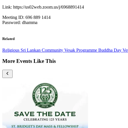
Link: https://us02web.zoom.us/j/6968891414
Meeting ID: 696 889 1414
Password: dhamma
Related
Religious
Sri Lankan Community
Vesak Programme
Buddha Day Ve
More Events Like This