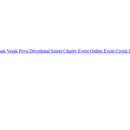
sak
Vesak Poya
Devotional Songs
Charity Event
Online Event
Covid-