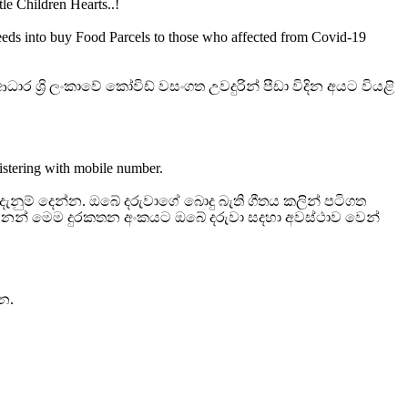
e Children Hearts..!
ceeds into buy Food Parcels to those who affected from Covid-19
්‍රි ලංකාවේ කෝවිඩ් වසංගත උවදුරින් පීඩා විදින අයට වියළි
istering with mobile number.
ැනුම් දෙන්න. ඔබේ දරුවාගේ බොදු බැති ගීතය කලින් පටිගත
මති නන් මෙම දුරකතන අංකයට ඔබේ දරුවා සදහා අවස්ථාව වෙන්
න.