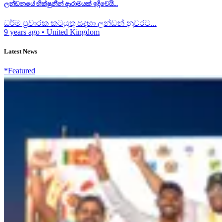
ලන්ඩනයේ භික්ෂුනීන් ආරාමයක් ඉදිවෙයි...
ධර්ම ප්‍රචාරක කටයුතු සඳහා ලන්ඩන් නුවරට...
9 years ago
•
United Kingdom
Latest News
*Featured