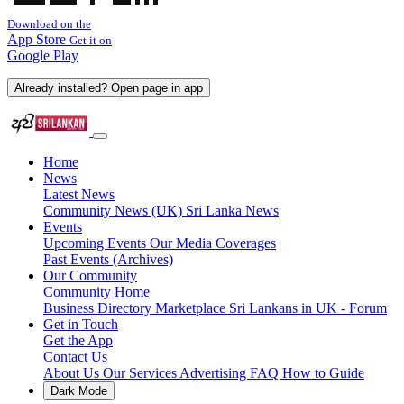
Download on the
App Store
Get it on
Google Play
Already installed? Open page in app
Home
News
Latest News
Community News (UK)
Sri Lanka News
Events
Upcoming Events
Our Media Coverages
Past Events (Archives)
Our Community
Community Home
Business Directory
Marketplace
Sri Lankans in UK - Forum
Get in Touch
Get the App
Contact Us
About Us
Our Services
Advertising
FAQ
How to Guide
Dark Mode