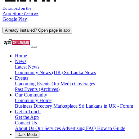
Download on the
App Store
Get it on
Google Play
Already installed? Open page in app
Home
News
Latest News
Community News (UK)
Sri Lanka News
Events
Upcoming Events
Our Media Coverages
Past Events (Archives)
Our Community
Community Home
Business Directory
Marketplace
Sri Lankans in UK - Forum
Get in Touch
Get the App
Contact Us
About Us
Our Services
Advertising
FAQ
How to Guide
Dark Mode