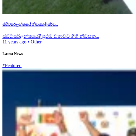
ස්විට්සර්ලන්තයේ නිවසකදී සර්ව...
ස්විට්සර්ලන්තයේදී ප්‍රථම වතාවට ගිහි නිවසක...
11 years ago
•
Other
Latest News
*Featured